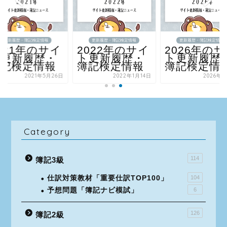
更新履歴・簿記検定情報
更新履歴・簿記検定情報
更新履歴・簿記検定情報
021年のサイ
2022年のサイ
2026年の
ト更新履歴・
ト更新履歴・
ト更新履歴
簿記検定情報
簿記検定情報
簿記検定情
2021年5月26日
2022年1月14日
2026年2
Category
114
簿記3級
仕訳対策教材「重要仕訳TOP100」
104
予想問題「簿記ナビ模試」
6
126
簿記2級