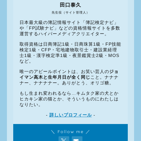
田口泰久
先生役（サイト管理人）
日本最大級の簿記情報サイト「簿記検定ナビ」
や「FP試験ナビ」などの資格情報サイトを多数
運営するハイパーメディアクリエイター。
取得資格は日商簿記1級・日商珠算1級・FP技能
検定1級・CFP・宅地建物取引士・建設業経理
士1級・漢字検定準1級・夜景鑑賞士2級・MOS
など。
唯一のアピールポイントは、お笑い芸人の
ジョ
イマン高木と生年月日が全く同じ
こと。ナナナ
ナー、ナナナナー。ありがとう、オリゴ糖。
もし生まれ変われるなら…キムタク家の犬とか
ヒカキン家の猫とか、そういうものにわたしは
なりたい。
-
詳しいプロフィール
-
＼ Follow me ／