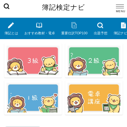
簿記検定ナビ
簿記とは
おすすめ教材・電卓
重要仕訳TOP100
出題予想
簿記ナ