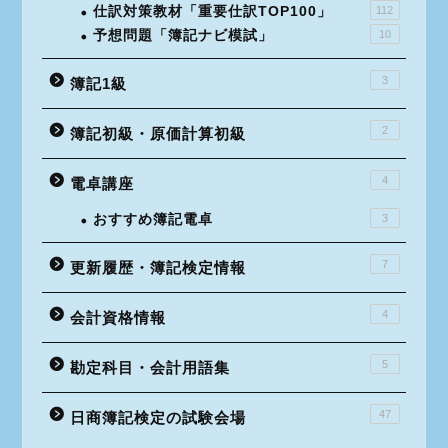
仕訳対策教材「重要仕訳TOP100」
112
予想問題「簿記ナビ模試」
10
3
簿記1級
2
簿記初級・原価計算初級
4
電卓講座
おすすめ簿記電卓
3
7
更新履歴・簿記検定情報
4
会計資格情報
5
勘定科目・会計用語集
47
日商簿記検定の試験会場