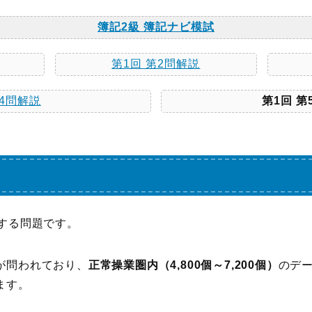
簿記2級 簿記ナビ模試
第1回 第2問解説
第4問解説
第1回 第
する問題です。
が問われており、
正常操業圏内（4,800個～7,200個）
のデ
ます。