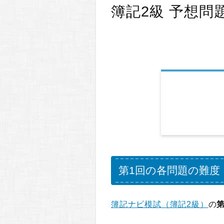
簿記2級 予想問
第1回の各問題の難度
簿記ナビ模試（簿記2級）
の
第