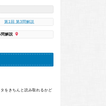
第1回 第3問解説
5問解説
ータをきちんと読み取れるかど