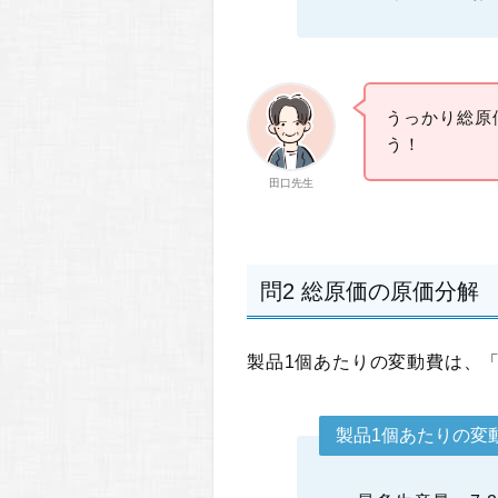
うっかり総原価
う！
田口先生
問2 総原価の原価分解
製品1個あたりの変動費は、
製品1個あたりの変