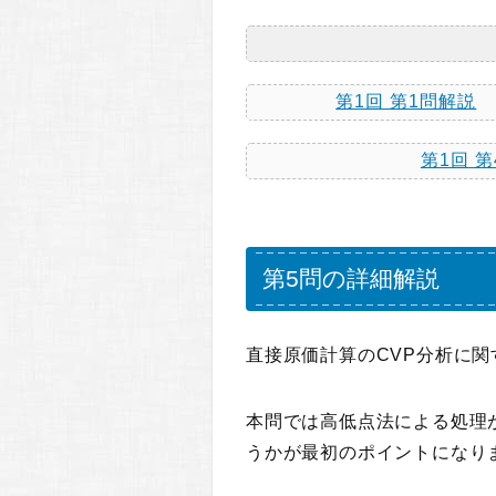
第1回 第1問解説
第1回 
第5問の詳細解説
直接原価計算のCVP分析に関
本問では高低点法による処理
うかが最初のポイントになり