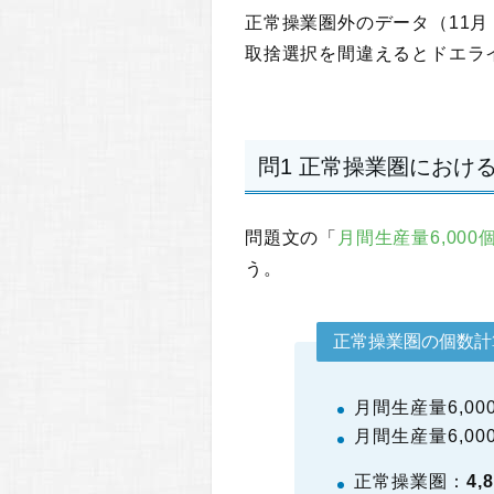
正常操業圏外のデータ（11
取捨選択を間違えるとドエラ
問1 正常操業圏におけ
問題文の「
月間生産量6,00
う。
正常操業圏の個数計
月間生産量6,00
月間生産量6,00
正常操業圏：
4,