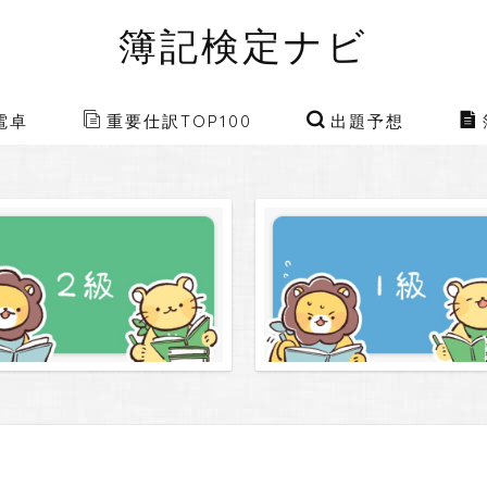
簿記検定ナビ
電卓
重要仕訳TOP100
出題予想