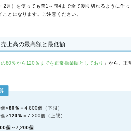
月・2月）を使っても問1～問4まで全て割り切れるように作
イことになります。ご注意ください。
る売上高の最高額と最低額
0個の80％から120％までを正常操業圏としており
」から、正
算
0個×
80％
＝4,800個（下限）
0個×
120％
＝7,200個（上限）
800個～7,200個