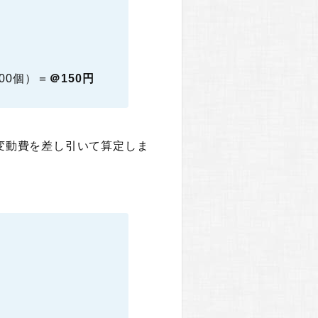
900個）＝
＠150円
変動費を差し引いて算定しま
。