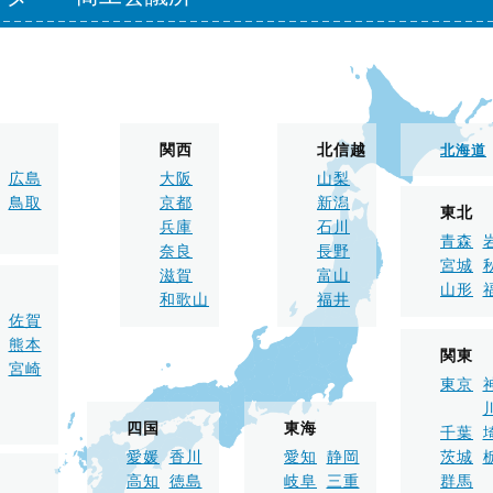
関西
北信越
北海道
広島
大阪
山梨
鳥取
京都
新潟
東北
兵庫
石川
青森
奈良
長野
宮城
滋賀
富山
山形
和歌山
福井
佐賀
熊本
関東
宮崎
東京
四国
東海
千葉
愛媛
香川
愛知
静岡
茨城
高知
徳島
岐阜
三重
群馬