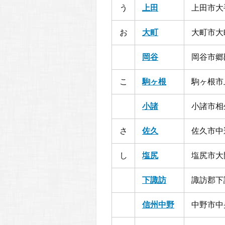
う
上田
上田市大手
お
大町
大町市大町
岡谷
岡谷市郷田
こ
駒ヶ根
駒ヶ根市
小諸
小諸市相生
さ
佐久
佐久市中込
し
塩尻
塩尻市大門
下諏訪
諏訪郡下
信州中野
中野市中央