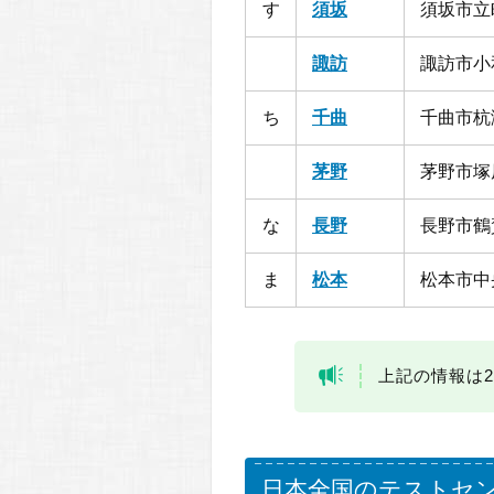
す
須坂
須坂市立町
諏訪
諏訪市小和
ち
千曲
千曲市杭
茅野
茅野市塚原
な
長野
長野市鶴
ま
松本
松本市中央
上記の情報は2
日本全国のテストセ