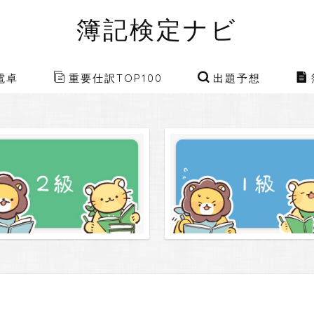
簿記検定ナビ
電卓
重要仕訳TOP100
出題予想