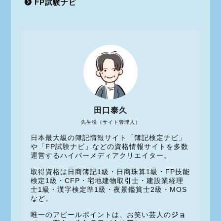
FP試験ナビ
田口泰久
先生役（サイト管理人）
日本最大級の簿記情報サイト「簿記検定ナビ」
や「FP試験ナビ」などの資格情報サイトを多数
運営するハイパーメディアクリエイター。
取得資格は日商簿記1級・日商珠算1級・FP技能
検定1級・CFP・宅地建物取引士・建設業経理
士1級・漢字検定準1級・夜景鑑賞士2級・MOS
など。
唯一のアピールポイントは、お笑い芸人の
ジョ