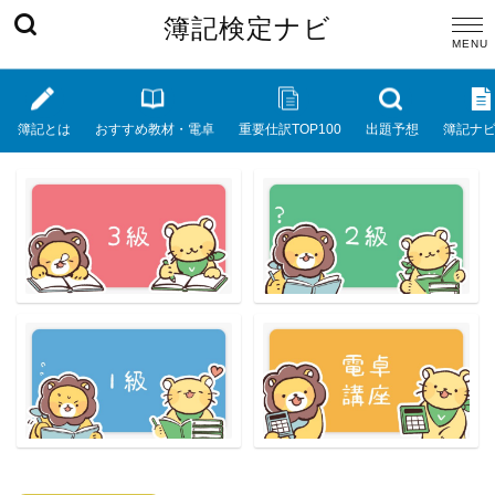
簿記検定ナビ
簿記とは
おすすめ教材・電卓
重要仕訳TOP100
出題予想
簿記ナ