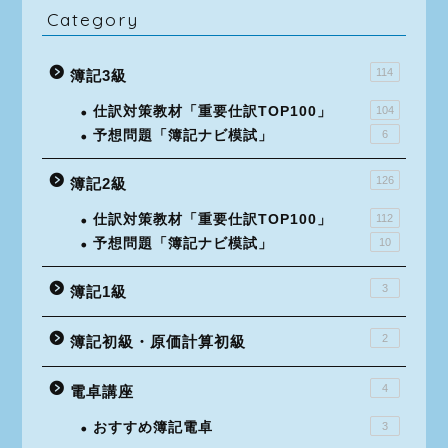
Category
114
簿記3級
仕訳対策教材「重要仕訳TOP100」
104
予想問題「簿記ナビ模試」
6
126
簿記2級
仕訳対策教材「重要仕訳TOP100」
112
予想問題「簿記ナビ模試」
10
3
簿記1級
2
簿記初級・原価計算初級
4
電卓講座
おすすめ簿記電卓
3