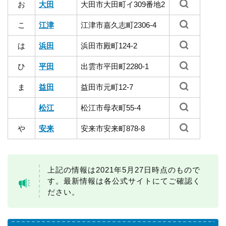
お
大田
大田市大田町イ309番地2
こ
江津
江津市嘉久志町2306-4
は
浜田
浜田市殿町124-2
ひ
平田
出雲市平田町2280-1
ま
益田
益田市元町12-7
松江
松江市母衣町55-4
や
安来
安来市安来町878-8
上記の情報は2021年5月27日時点のもので
す。最新情報は各公式サイトにてご確認く
ださい。