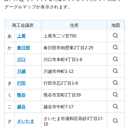
グーグルマップが表示されます。
商工会議所
住所
地図
あ
上尾
上尾市二ツ宮750
か
春日部
春日部市粕壁東2丁目2-29
川口
川口市本町4丁目1-8
川越
川越市仲町1-12
き
行田
行田市忍2丁目1-8
く
熊谷
熊谷市宮町2丁目39
こ
越谷
越谷市中町7-17
さいたま市浦和区高砂3丁目17-
さ
さいたま
15