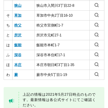
狭山
狭山市入間川3丁目22-8
そ
草加
草加市中央2丁目16-10
ち
秩父
秩父市宮側町1-7
と
所沢
所沢市元町27-1
は
飯能
飯能市本町1-7
ふ
深谷
深谷市本住町17-1
ほ
本庄
本庄市朝日町3丁目1-35
わ
蕨
蕨市中央5丁目1-19
上記の情報は2021年5月27日時点のもので
す。最新情報は各公式サイトにてご確認く
ださい。