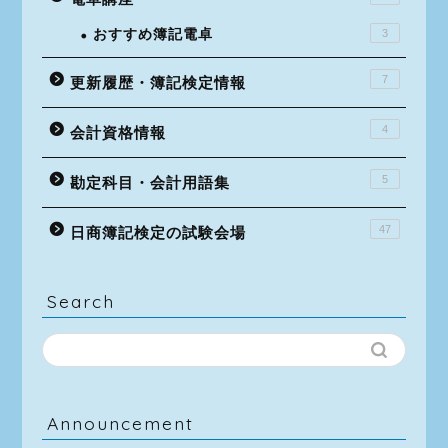
おすすめ簿記電卓
3
7
更新履歴・簿記検定情報
4
会計資格情報
5
勘定科目・会計用語集
47
日商簿記検定の試験会場
Search
Announcement