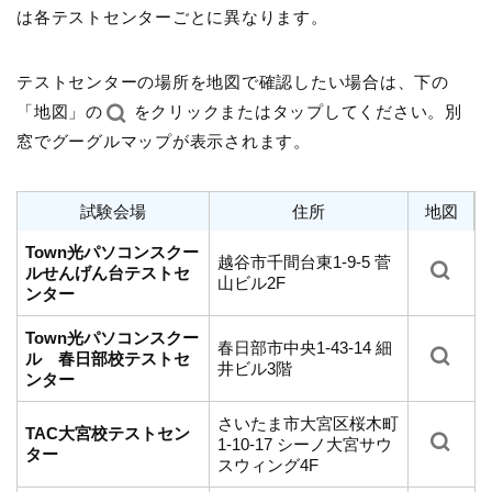
は各テストセンターごとに異なります。
テストセンターの場所を地図で確認したい場合は、下の
「地図」の
をクリックまたはタップしてください。別
窓でグーグルマップが表示されます。
試験会場
住所
地図
Town光パソコンスクー
越谷市千間台東1-9-5 菅
ルせんげん台テストセ
山ビル2F
ンター
Town光パソコンスクー
春日部市中央1-43-14 細
ル 春日部校テストセ
井ビル3階
ンター
さいたま市大宮区桜木町
TAC大宮校テストセン
1-10-17 シーノ大宮サウ
ター
スウィング4F