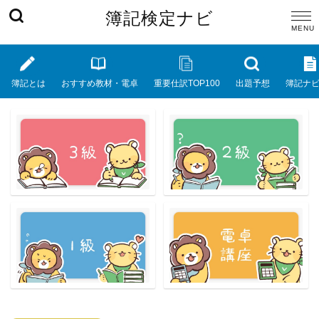
簿記検定ナビ
簿記とは
おすすめ教材・電卓
重要仕訳TOP100
出題予想
簿記ナ