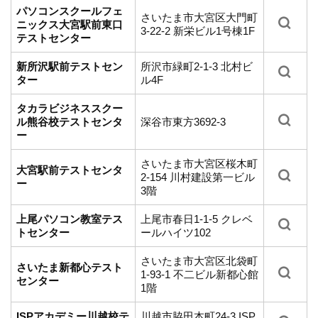
パソコンスクールフェ
さいたま市大宮区大門町
ニックス大宮駅前東口
3-22-2 新栄ビル1号棟1F
テストセンター
新所沢駅前テストセン
所沢市緑町2-1-3 北村ビ
ター
ル4F
タカラビジネススクー
ル熊谷校テストセンタ
深谷市東方3692-3
ー
さいたま市大宮区桜木町
大宮駅前テストセンタ
2-154 川村建設第一ビル
ー
3階
上尾パソコン教室テス
上尾市春日1-1-5 クレベ
トセンター
ールハイツ102
さいたま市大宮区北袋町
さいたま新都心テスト
1-93-1 不二ビル新都心館
センター
1階
ISPアカデミー川越校テ
川越市脇田本町24-3 ISP