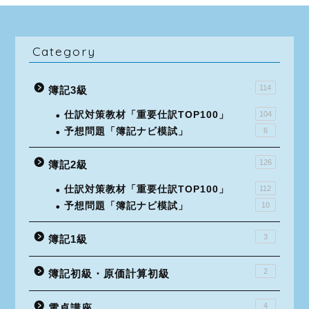
Category
114
簿記3級
仕訳対策教材「重要仕訳TOP100」
104
予想問題「簿記ナビ模試」
6
126
簿記2級
仕訳対策教材「重要仕訳TOP100」
112
予想問題「簿記ナビ模試」
10
3
簿記1級
2
簿記初級・原価計算初級
4
電卓講座