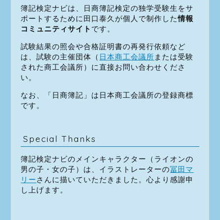
簿記検定ナビは、日商簿記検定の独学受験生をサ
ポートするために田口泰久が個人で制作した
情報
コミュニティサイト
です。
試験結果の照会や合格証明書の再発行依頼など
は、試験の主催団体（
日本商工会議所
または受験
された商工会議所）に直接お問い合わせくださ
い。
なお、「日商簿記」は日本商工会議所の登録商標
です。
Special Thanks
簿記検定ナビのメインキャラクター（ライオンの
男の子・女の子）は、イラストレーターの
冨田マ
リー
さんに描いていただきました。心より感謝申
し上げます。