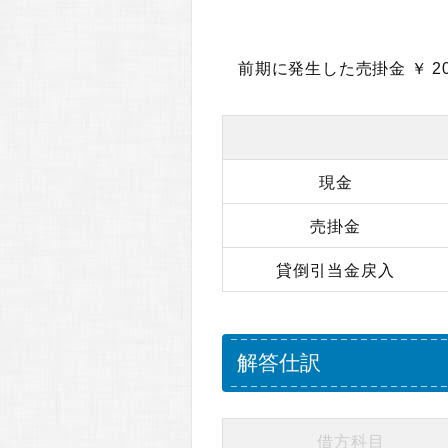
前期に発生した売掛金 ￥ 20
現金
売掛金
貸倒引当金戻入
解答仕訳
借方科目