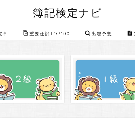
簿記検定ナビ
電卓
重要仕訳TOP100
出題予想