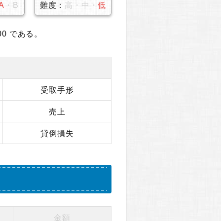
A
・B
難度：
高・中・
低
00 である。
受取手形
売上
貸倒損失
金額