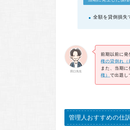
全額を貸倒損失
前期以前に発
権の貸倒れ（
また、当期に
田口先生
権）
で出題し
管理人おすすめの仕