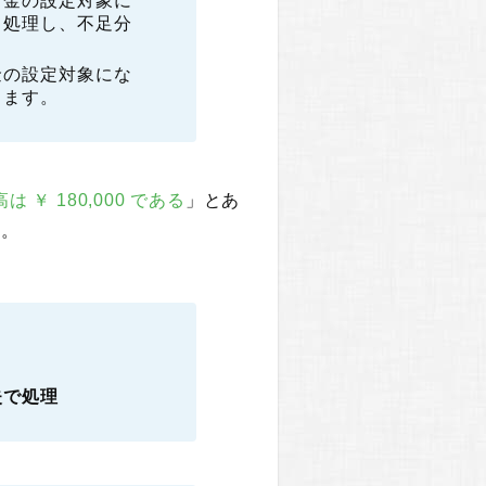
当金の設定対象に
て処理し、不足分
金の設定対象にな
します。
 ￥ 180,000 である
」とあ
す。
失で処理