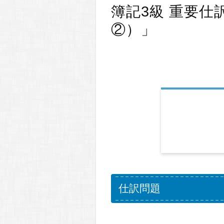
簿記3級 重要仕
②）」
仕訳問題