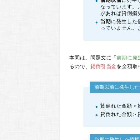
前期以前
に発生
なっています。
があれば貸倒損
当期
に発生した
っていません。
本問は、問題文に「
前期に発生
るので、
貸倒引当金
を全額取り
前期以前に発生した
貸倒れた金額＜
貸倒れた金額＞
当期に発生した債権