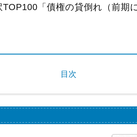
訳TOP100「債権の貸倒れ（前
目次