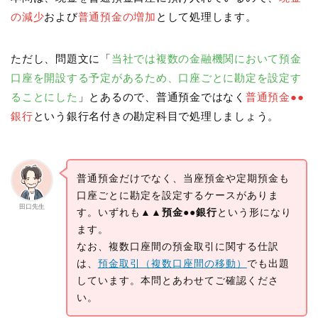
の減少
および
普通預金の増加
として処理します。
ただし、問題文に「
当社では複数の金融機関において預金
口座を開設する予定があるため、口座ごとに勘定を設定す
ることにした
」とあるので、普通預金ではなく
普通預金●●
銀行
という銀行名付きの勘定科目で処理しましょう。
普通預金だけでなく、当座預金や定期預金も
口座ごとに勘定を設定するケースがありま
田口先生
す。いずれも
▲▲預金●●銀行
という形になり
ます。
なお、複数口座間の預金取引に関する仕訳
は、
預金取引（複数口座間の移動）
でも出題
しています。本問とあわせてご確認くださ
い。