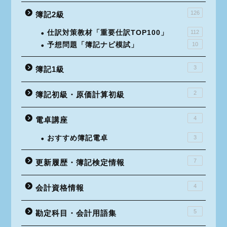
126
簿記2級
仕訳対策教材「重要仕訳TOP100」
112
予想問題「簿記ナビ模試」
10
3
簿記1級
2
簿記初級・原価計算初級
4
電卓講座
おすすめ簿記電卓
3
7
更新履歴・簿記検定情報
4
会計資格情報
5
勘定科目・会計用語集