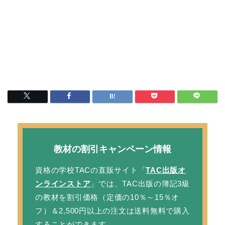
教材の割引キャンペーン情報
資格の学校TACの直販サイト「
TAC出版オ
ンラインストア
」では、TAC出版の簿記3級
の教材を
割引価格
（定価の10％～15％オ
フ）＆2,500円以上の注文は
送料無料
で購入
することができます。