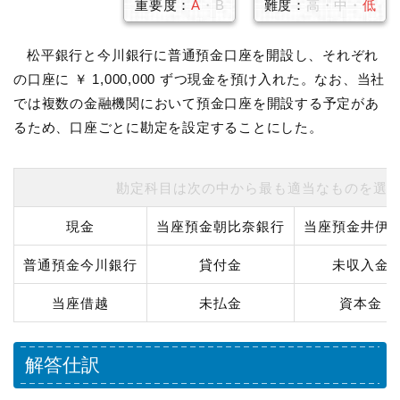
重要度：
A
・B
難度：
高・中・
低
松平銀行と今川銀行に普通預金口座を開設し、それぞれ
の口座に ￥ 1,000,000 ずつ現金を預け入れた。なお、当社
では複数の金融機関において預金口座を開設する予定があ
るため、口座ごとに勘定を設定することにした。
勘定科目は次の中から最も適当なものを選
現金
当座預金朝比奈銀行
当座預金井伊
普通預金今川銀行
貸付金
未収入金
当座借越
未払金
資本金
解答仕訳