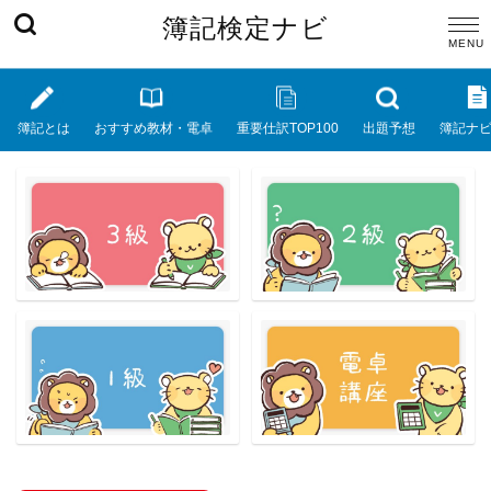
簿記検定ナビ
簿記とは
おすすめ教材・電卓
重要仕訳TOP100
出題予想
簿記ナ