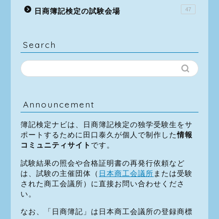
47
日商簿記検定の試験会場
Search
Announcement
簿記検定ナビは、日商簿記検定の独学受験生をサ
ポートするために田口泰久が個人で制作した
情報
コミュニティサイト
です。
試験結果の照会や合格証明書の再発行依頼など
は、試験の主催団体（
日本商工会議所
または受験
された商工会議所）に直接お問い合わせくださ
い。
なお、「日商簿記」は日本商工会議所の登録商標