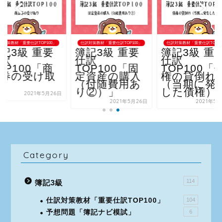
訳対策教材「重要仕訳TOP100」
仕訳対策教材「重要仕訳TOP100」
仕訳対策教材「重要仕訳TOP10
記3級 重要
簿記3級 重要
簿記3級 重
仕訳
仕訳
仕訳
OP100「商
TOP100「固
TOP100「
品券の受け取
定資産の購入
権の貸倒れ
り」
（付随費用あ
（当期に発
り②）」
した債権）..
2021年5月26日
2021年5月26日
2021年5
Category
114
簿記3級
仕訳対策教材「重要仕訳TOP100」
104
予想問題「簿記ナビ模試」
6