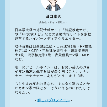
田口泰久
先生役（サイト管理人）
日本最大級の簿記情報サイト「簿記検定ナビ」
や「FP試験ナビ」などの資格情報サイトを多数
運営するハイパーメディアクリエイター。
取得資格は日商簿記1級・日商珠算1級・FP技能
検定1級・CFP・宅地建物取引士・建設業経理
士1級・漢字検定準1級・夜景鑑賞士2級・MOS
など。
唯一のアピールポイントは、お笑い芸人の
ジョ
イマン高木と生年月日が全く同じ
こと。ナナナ
ナー、ナナナナー。ありがとう、オリゴ糖。
もし生まれ変われるなら…キムタク家の犬とか
ヒカキン家の猫とか、そういうものにわたしは
なりたい。
-
詳しいプロフィール
-