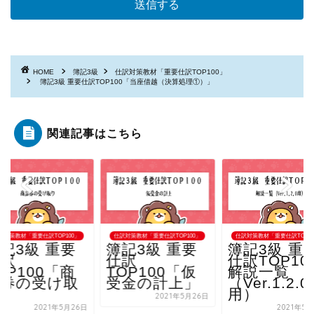
HOME
簿記3級
仕訳対策教材「重要仕訳TOP100」
簿記3級 重要仕訳TOP100「当座借越（決算処理①）」
関連記事はこちら
訳対策教材「重要仕訳TOP100」
仕訳対策教材「重要仕訳TOP100」
仕訳対策教材「重要仕訳TOP10
記3級 重要
簿記3級 重要
簿記3級 重
仕訳
仕訳
仕訳TOP10
OP100「商
TOP100「仮
解説一覧
品券の受け取
受金の計上」
（Ver.1.2.0
り」
用）
2021年5月26日
2021年5月26日
2021年5