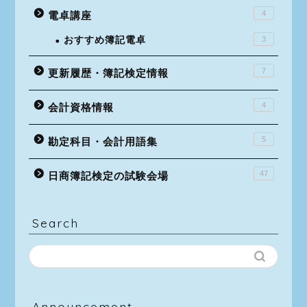
4
電卓講座
おすすめ簿記電卓
3
7
更新履歴・簿記検定情報
4
会計資格情報
5
勘定科目・会計用語集
47
日商簿記検定の試験会場
Search
Announcement