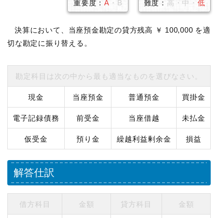
重要度：
A
・B
難度：
高・中・
低
決算において、当座預金勘定の貸方残高 ￥ 100,000 を適
切な勘定に振り替える。
勘定科目は次の中から最も適当なものを選びなさい。
現金
当座預金
普通預金
買掛金
電子記録債務
前受金
当座借越
未払金
仮受金
預り金
繰越利益剰余金
損益
解答仕訳
借方科目
金額
貸方科目
金額