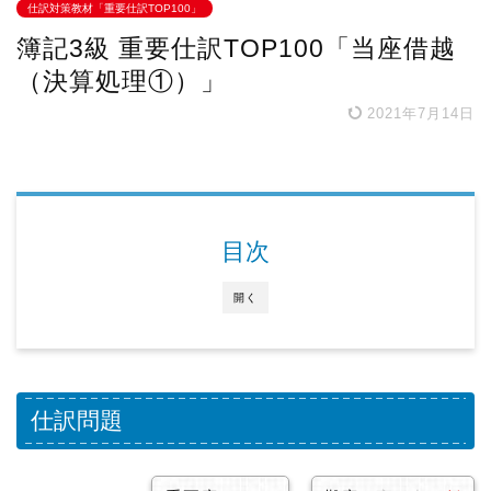
仕訳対策教材「重要仕訳TOP100」
簿記3級 重要仕訳TOP100「当座借越
（決算処理①）」
2021年7月14日
目次
開く
仕訳問題