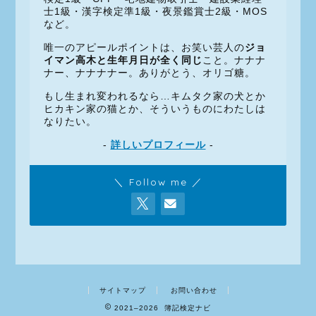
士1級・漢字検定準1級・夜景鑑賞士2級・MOS
など。
唯一のアピールポイントは、お笑い芸人の
ジョ
イマン高木と生年月日が全く同じ
こと。ナナナ
ナー、ナナナナー。ありがとう、オリゴ糖。
もし生まれ変われるなら…キムタク家の犬とか
ヒカキン家の猫とか、そういうものにわたしは
なりたい。
-
詳しいプロフィール
-
＼ Follow me ／
サイトマップ
お問い合わせ
2021–2026 簿記検定ナビ