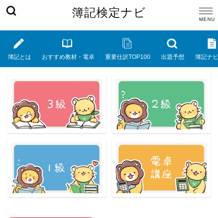
簿記検定ナビ
簿記とは
おすすめ教材・電卓
重要仕訳TOP100
出題予想
簿記ナ