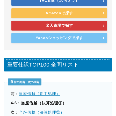
TAC直販（10％オフ）
Amazonで探す
楽天市場で探す
Yahooショッピングで探す
重要仕訳TOP100 全問リスト
前の問題・次の問題
前：
当座借越（期中処理）
4-6：当座借越（決算処理①）
次：
当座借越（決算処理②）