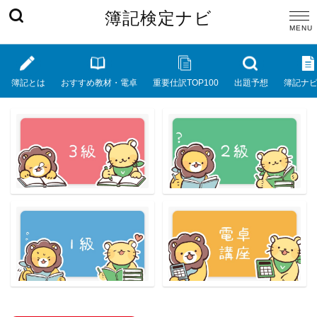
簿記検定ナビ
簿記とは
おすすめ教材・電卓
重要仕訳TOP100
出題予想
簿記ナ