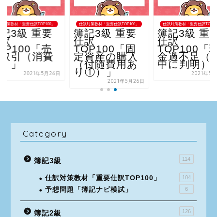
訳対策教材「重要仕訳TOP100」
仕訳対策教材「重要仕訳TOP100」
仕訳対策教材「重要仕訳TOP10
記3級 重要
簿記3級 重要
簿記3級 重
仕訳
仕訳
仕訳
OP100「売
TOP100「固
TOP100「
上取引（消費
定資産の購入
金過不足（
税）」
（付随費用あ
中に判明）
り①）」
2021年5月26日
2021年5
2021年5月26日
Category
114
簿記3級
仕訳対策教材「重要仕訳TOP100」
104
予想問題「簿記ナビ模試」
6
126
簿記2級