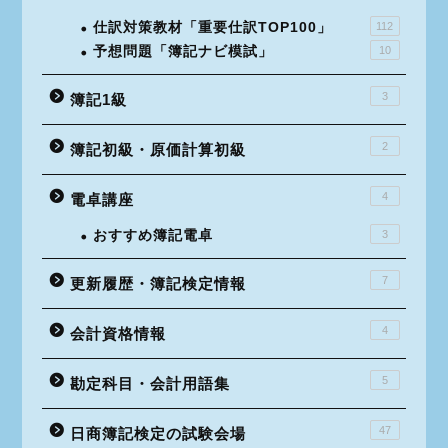
仕訳対策教材「重要仕訳TOP100」
112
予想問題「簿記ナビ模試」
10
3
簿記1級
2
簿記初級・原価計算初級
4
電卓講座
おすすめ簿記電卓
3
7
更新履歴・簿記検定情報
4
会計資格情報
5
勘定科目・会計用語集
47
日商簿記検定の試験会場