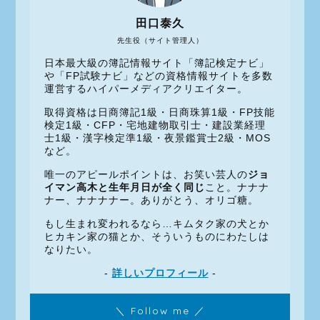
田口泰久
先生役（サイト管理人）
日本最大級の簿記情報サイト「簿記検定ナビ」
や「FP試験ナビ」などの資格情報サイトを多数
運営するハイパーメディアクリエイター。
取得資格は日商簿記1級・日商珠算1級・FP技能
検定1級・CFP・宅地建物取引士・建設業経理
士1級・漢字検定準1級・夜景鑑賞士2級・MOS
など。
唯一のアピールポイントは、お笑い芸人の
ジョ
イマン高木と生年月日が全く同じ
こと。ナナナ
ナー、ナナナナー。ありがとう、オリゴ糖。
もし生まれ変われるなら…キムタク家の犬とか
ヒカキン家の猫とか、そういうものにわたしは
なりたい。
-
詳しいプロフィール
-
＼ Follow me ／