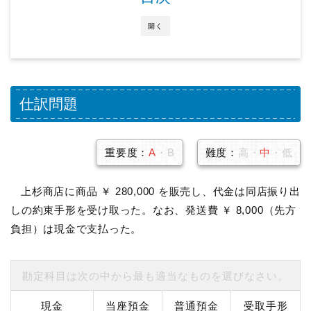
開く
仕訳問題
重要度：
A
・B
難度：
高・
中
・低
上杉商店に商品 ￥ 280,000 を販売し、代金は同店振り出
しの約束手形を受け取った。なお、発送費 ￥ 8,000（先方
負担）は現金で支払った。
勘定科目は次の中から最も適当なものを選びなさい。
現金
当座預金
普通預金
受取手形