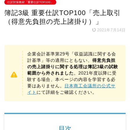
仕訳対策教材「重要仕訳TOP100」
簿記3級 重要仕訳TOP100「売上取引
（得意先負担の売上諸掛り）」
2021年7月14日
企業会計基準第29号「収益認識に関する会
計基準」等の適用にともない、
得意先負担
の売上諸掛りに関する処理は簿記3級の試験
範囲から外されました
。2021年度以降に受
験する場合、本ページの内容を学習する必
要はありません。
日本商工会議所の公式サ
イト
にて詳細をご確認ください。
目次