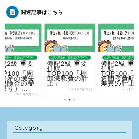
関連記事はこちら
訳対策教材「重要仕訳TOP100」
仕訳対策教材「重要仕訳TOP100」
仕訳対策教材「重要仕訳TOP10
記2級 重要
簿記2級 重要
簿記2級 重
仕訳
仕訳
仕訳
OP100「棚
TOP100「製
TOP100「
卸減耗費の計
造間接費配賦
定資産の滅
上」
差異の計上」
（保険金の
け取り）...
2021年5月26日
2021年5月26日
2021年5
Category