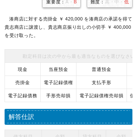
重要度：
A・
B
難度：
高・中・
低
湊商店に対する売掛金 ￥ 420,000 を湊商店の承諾を得て
貴志商店に譲渡し、貴志商店振り出しの小切手 ￥ 400,000
を受け取った。
勘定科目は次の中から最も適当なものを選びなさい
現金
当座預金
普通預金
売掛金
電子記録債権
支払手形
電子記録債務
手形売却損
電子記録債権売却損
債
解答仕訳
借方科目
金額
貸方科目
金額