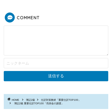
COMMENT
HOME
簿記2級
仕訳対策教材「重要仕訳TOP100」
簿記2級 重要仕訳TOP100「売掛金の譲渡」