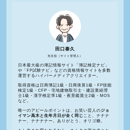
田口泰久
先生役（サイト管理人）
日本最大級の簿記情報サイト「簿記検定ナビ」
や「FP試験ナビ」などの資格情報サイトを多数
運営するハイパーメディアクリエイター。
取得資格は日商簿記1級・日商珠算1級・FP技能
検定1級・CFP・宅地建物取引士・建設業経理
士1級・漢字検定準1級・夜景鑑賞士2級・MOS
など。
唯一のアピールポイントは、お笑い芸人の
ジョ
イマン高木と生年月日が全く同じ
こと。ナナナ
ナー、ナナナナー。ありがとう、オリゴ糖。