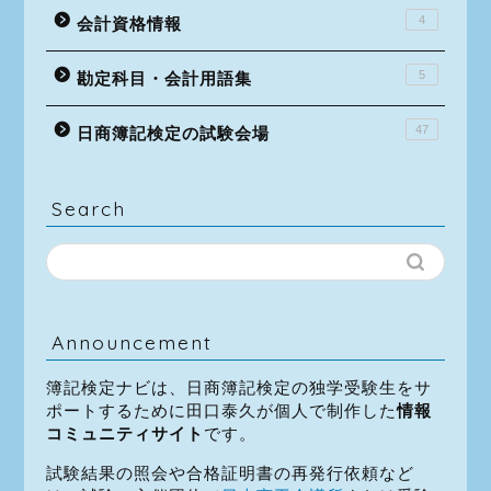
4
会計資格情報
5
勘定科目・会計用語集
47
日商簿記検定の試験会場
Search
Announcement
簿記検定ナビは、日商簿記検定の独学受験生をサ
ポートするために田口泰久が個人で制作した
情報
コミュニティサイト
です。
試験結果の照会や合格証明書の再発行依頼など