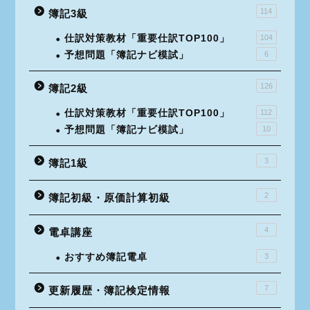
114
簿記3級
仕訳対策教材「重要仕訳TOP100」
104
予想問題「簿記ナビ模試」
6
126
簿記2級
仕訳対策教材「重要仕訳TOP100」
112
予想問題「簿記ナビ模試」
10
3
簿記1級
2
簿記初級・原価計算初級
4
電卓講座
おすすめ簿記電卓
3
7
更新履歴・簿記検定情報