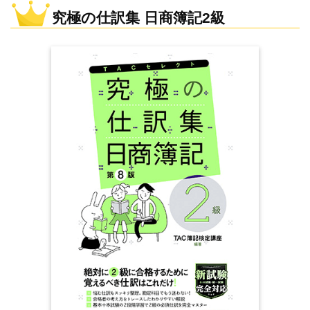
究極の仕訳集 日商簿記2級