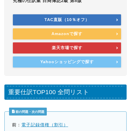
究極の仕訳集 日商簿記2級 第8版
TAC直販（10％オフ）
Amazonで探す
楽天市場で探す
Yahooショッピングで探す
重要仕訳TOP100 全問リスト
前の問題・次の問題
前：
電子記録債権（割引）