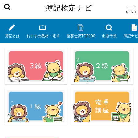
簿記検定ナビ
簿記とは
おすすめ教材・電卓
重要仕訳TOP100
出題予想
簿記ナ