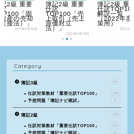
 重要
簿記2級 重要
簿記2級 重要
仕訳
仕訳TOP100
0「固
TOP100「売
解説一覧
の売却
上取引（売上
（2022年度対
法）」
原価対立
策用）
法）」
021年5月26日
2022年5月1日
2021年5月26日
Category
114
簿記3級
仕訳対策教材「重要仕訳TOP100」
104
予想問題「簿記ナビ模試」
6
126
簿記2級
仕訳対策教材「重要仕訳TOP100」
112
予想問題「簿記ナビ模試」
10