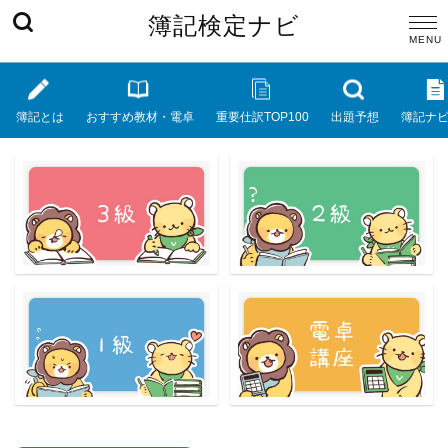
簿記検定ナビ
簿記とは
おすすめ教材・電卓
重要仕訳TOP100
出題予想
簿記ナ