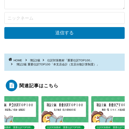
HOME
簿記2級
仕訳対策教材「重要仕訳TOP100」
簿記2級 重要仕訳TOP100「本支店会計（支店分散計算制度）」
関連記事はこちら
訳TOP100」
仕訳対策教材「重要仕訳TOP100」
仕訳対策教材「重要仕訳TOP100」