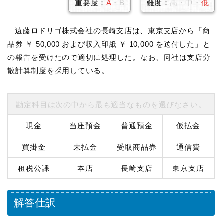
重要度：
A
・B
難度：
高・中・
低
遠藤ロドリゴ株式会社の長崎支店は、東京支店から「商
品券 ￥ 50,000 および収入印紙 ￥ 10,000 を送付した」と
の報告を受けたので適切に処理した。なお、同社は支店分
散計算制度を採用している。
勘定科目は次の中から最も適当なものを選びなさい。
現金
当座預金
普通預金
仮払金
買掛金
未払金
受取商品券
通信費
租税公課
本店
長崎支店
東京支店
解答仕訳