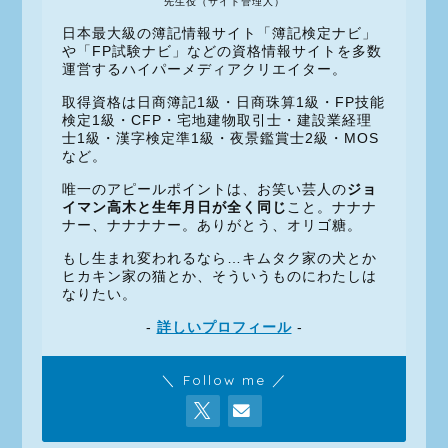
先生役（サイト管理人）
日本最大級の簿記情報サイト「簿記検定ナビ」
や「FP試験ナビ」などの資格情報サイトを多数
運営するハイパーメディアクリエイター。
取得資格は日商簿記1級・日商珠算1級・FP技能
検定1級・CFP・宅地建物取引士・建設業経理
士1級・漢字検定準1級・夜景鑑賞士2級・MOS
など。
唯一のアピールポイントは、お笑い芸人の
ジョ
イマン高木と生年月日が全く同じ
こと。ナナナ
ナー、ナナナナー。ありがとう、オリゴ糖。
もし生まれ変われるなら…キムタク家の犬とか
ヒカキン家の猫とか、そういうものにわたしは
なりたい。
-
詳しいプロフィール
-
＼ Follow me ／