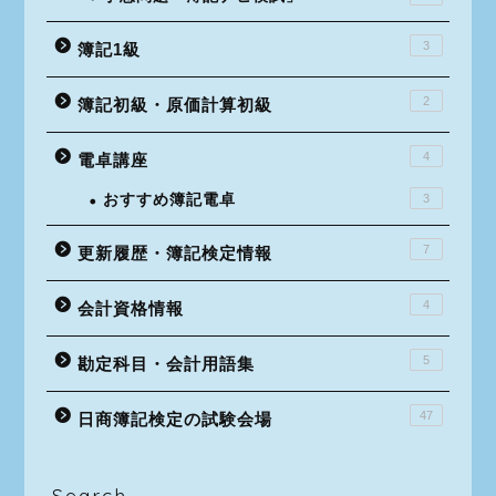
3
簿記1級
2
簿記初級・原価計算初級
4
電卓講座
おすすめ簿記電卓
3
7
更新履歴・簿記検定情報
4
会計資格情報
5
勘定科目・会計用語集
47
日商簿記検定の試験会場
Search