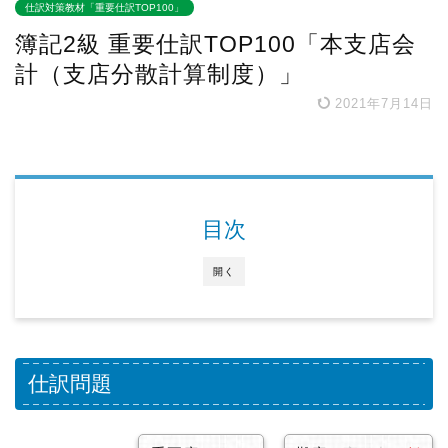
仕訳対策教材「重要仕訳TOP100」
簿記2級 重要仕訳TOP100「本支店会
計（支店分散計算制度）」
2021年7月14日
目次
開く
仕訳問題